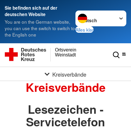
Sie befinden sich auf der
Sprache wechseln zu
deutschen Website
You are on the German website,
you can use the switch to switch to
Alles klar
the English one
Ortsverein
Weinstadt
Kreisverbände
Kreisverbände
Lesezeichen -
Servicetelefon