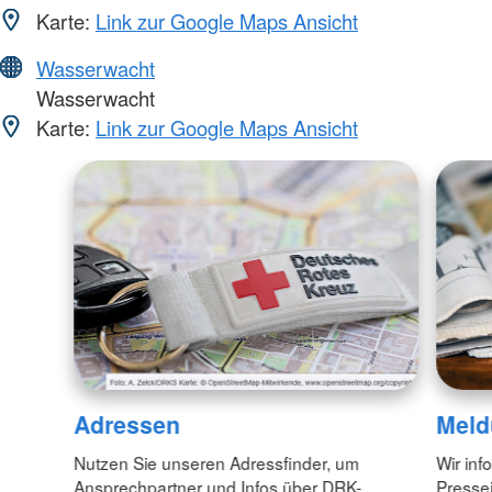
Karte:
Link zur Google Maps Ansicht
Wasserwacht
Wasserwacht
Karte:
Link zur Google Maps Ansicht
Adressen
Meld
Nutzen Sie unseren Adressfinder, um
Wir inf
Ansprechpartner und Infos über DRK-
Pressei