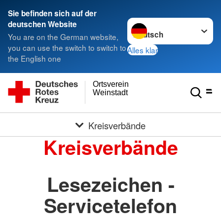
Sie befinden sich auf der
Sprache wechseln zu
deutschen Website
You are on the German website,
you can use the switch to switch to
Alles klar
the English one
Ortsverein
Weinstadt
Kreisverbände
Kreisverbände
Lesezeichen -
Servicetelefon