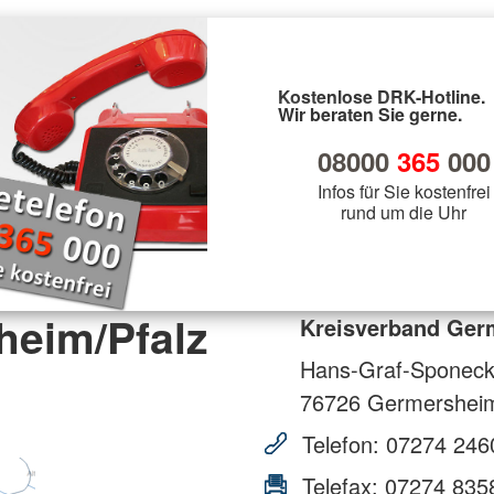
Kostenlose DRK-Hotline.
Wir beraten Sie gerne.
08000
365
000
Infos für Sie kostenfrei
rund um die Uhr
heim/Pfalz
Kreisverband Germ
Hans-Graf-Sponeck-
76726
Germershei
Telefon:
07274 246
Telefax:
07274 835