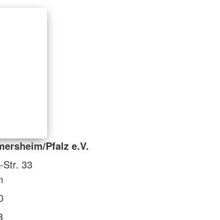
ersheim/Pfalz e.V.
Str. 33
m
0
8