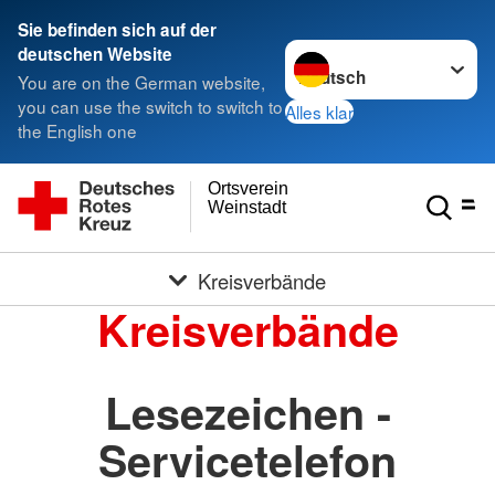
Sie befinden sich auf der
Sprache wechseln zu
deutschen Website
You are on the German website,
you can use the switch to switch to
Alles klar
the English one
Ortsverein
Weinstadt
Kreisverbände
Kreisverbände
Lesezeichen -
Servicetelefon