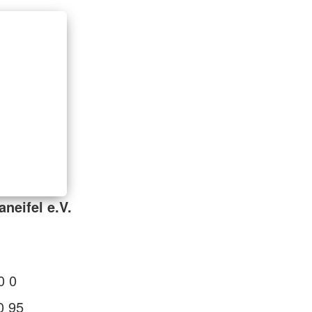
neifel e.V.
0 0
0 95