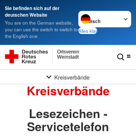
Sie befinden sich auf der
Sprache wechseln zu
deutschen Website
You are on the German website,
you can use the switch to switch to
Alles klar
the English one
Ortsverein
Weinstadt
Kreisverbände
Kreisverbände
Lesezeichen -
Servicetelefon