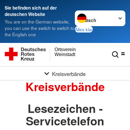
Sie befinden sich auf der
Sprache wechseln zu
deutschen Website
You are on the German website,
you can use the switch to switch to
Alles klar
the English one
Ortsverein
Weinstadt
Kreisverbände
Kreisverbände
Lesezeichen -
Servicetelefon