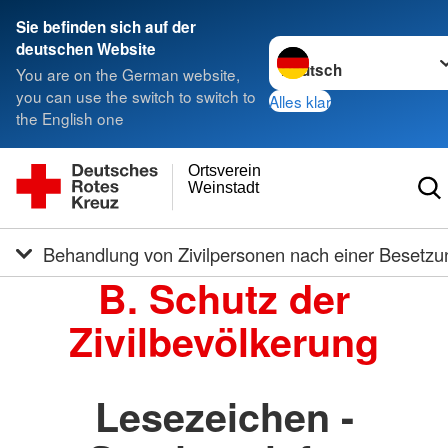
Sie befinden sich auf der
Sprache wechseln zu
deutschen Website
You are on the German website,
you can use the switch to switch to
Alles klar
the English one
Ortsverein
Weinstadt
Behandlung von Zivilpersonen nach einer Besetzu
B. Schutz der
Zivilbevölkerung
Lesezeichen -