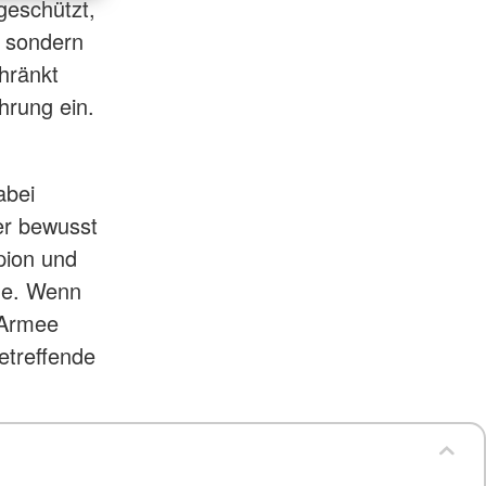
geschützt,
, sondern
hränkt
hrung ein.
abei
er bewusst
pion und
ene. Wenn
 Armee
etreffende