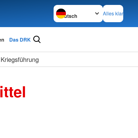
Sprache wechseln zu
Alles klar
en
Das DRK
 Kriegsführung
ttel