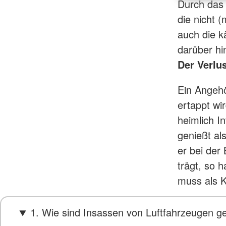
Durch das 
die nicht 
auch die k
darüber hi
Der Verlu
Ein Angehör
ertappt wi
heimlich I
genießt al
er bei der
trägt, so 
muss als K
1. Wie sind Insassen von Luftfahrzeugen g