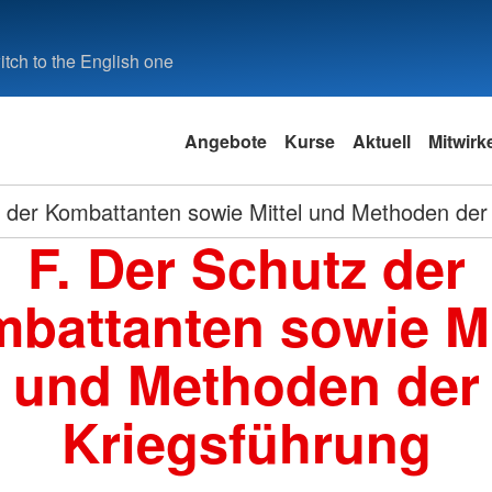
tch to the English one
Angebote
Kurse
Aktuell
Mitwirk
 der Kombattanten sowie Mittel und Methoden der
F. Der Schutz der
battanten sowie Mi
und Methoden der
Kriegsführung