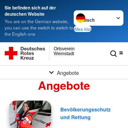
Sie befinden sich auf der
Sprache wechseln zu
deutschen Website
You are on the German website,
you can use the switch to switch to
Alles klar
the English one
Ortsverein
Weinstadt
Angebote
Angebote
Bevölkerungsschutz
und Rettung