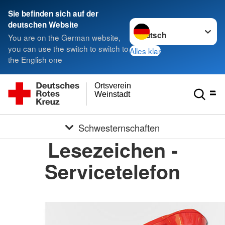
Sie befinden sich auf der
Sprache wechseln zu
deutschen Website
You are on the German website,
you can use the switch to switch to
Alles klar
the English one
Ortsverein
Weinstadt
Schwesternschaften
Lesezeichen -
Servicetelefon