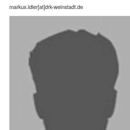
markus.idler[at]drk-weinstadt.de